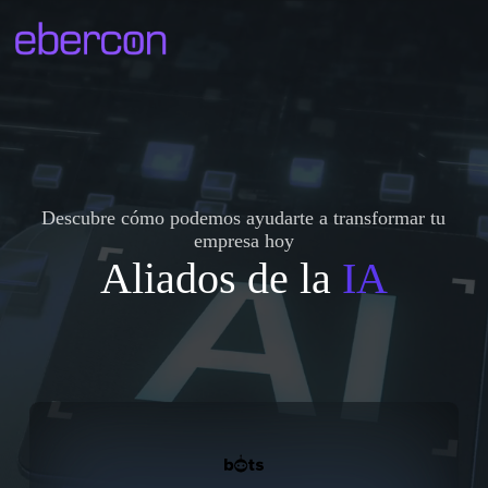
S
a
l
t
a
r
a
l
c
o
n
Descubre cómo podemos ayudarte a transformar tu
t
empresa hoy
e
Aliados de la
IA
n
i
d
o